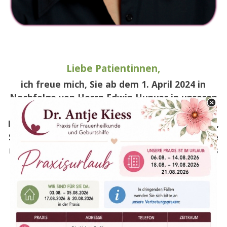
Liebe Patientinnen,
ich freue mich, Sie ab dem 1. April 2024 in
Nachfolge von Herrn Edwin Hunyar in unseren
Praxisräumlichkeiten begrüßen zu dürfen.
Ich möchte Sie in jeder Lebensphase begleiten,
Sie möglichst umfassend beraten und bedanke
mich bereits jetzt
für
Ihr
entgegengebrachtes
Vertrauen.
Ebenso freue ich mich, dass Herr Hunyar uns
auch zukünftig im Team
unterstützen wird.
Mein freundliches und zugewandtes Team ist