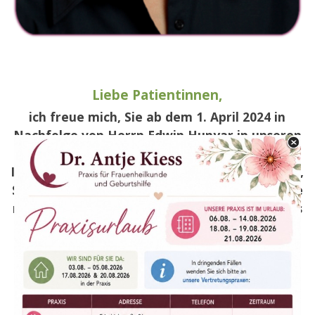
Liebe Patientinnen,
ich freue mich, Sie ab dem 1. April 2024 in
Nachfolge von Herrn Edwin Hunyar in unseren
Praxisräumlichkeiten begrüßen zu dürfen.
Ich möchte Sie in jeder Lebensphase begleiten,
Sie möglichst umfassend beraten und bedanke
mich bereits jetzt
für
Ihr
entgegengebrachtes
Vertrauen.
Ebenso freue ich mich, dass Herr Hunyar uns
auch zukünftig im Team
unterstützen wird.
Mein freundliches und zugewandtes Team ist